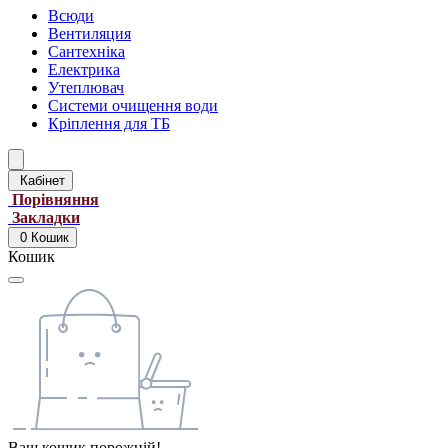
Всюди
Вентиляция
Сантехніка
Електрика
Утеплювач
Системи очищення води
Кріплення для ТБ
Кабінет
Порівняння
Закладки
0
Кошик
Кошик
Ваш кошик порожній!